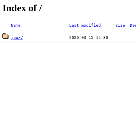
Index of /
Name
Last modified
Size
De
jeux/