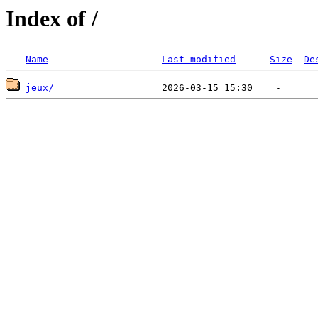
Index of /
Name
Last modified
Size
De
jeux/