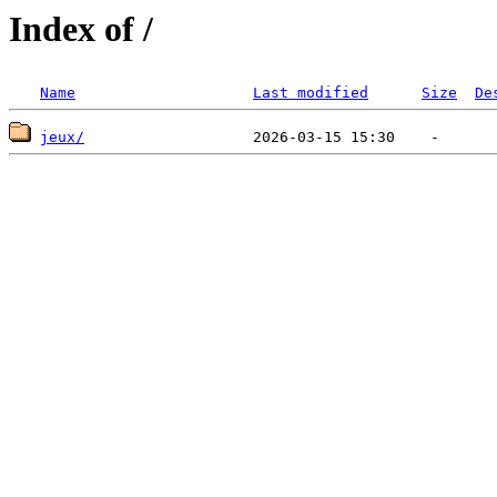
Index of /
Name
Last modified
Size
De
jeux/