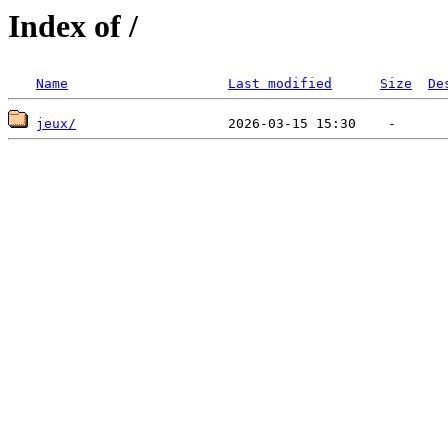
Index of /
Name
Last modified
Size
De
jeux/