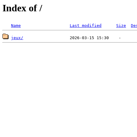
Index of /
Name
Last modified
Size
De
jeux/