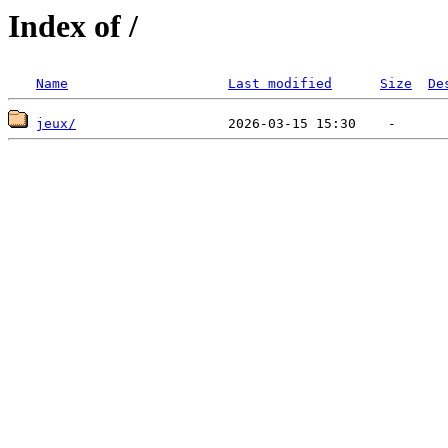
Index of /
Name
Last modified
Size
De
jeux/